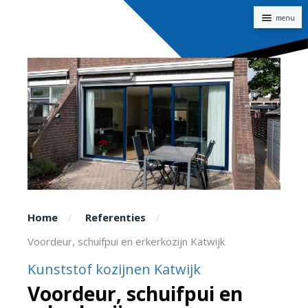
Naviga
Home
Referenties
Voordeur, schuifpui en erkerkozijn Katwijk
Kunststof kozijnen Katwijk
Voordeur, schuifpui en